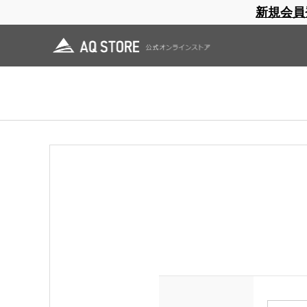
新規会員
ブランドサイト
商品一覧
ブラ
日焼止め
帽子
レインウェア
スリーピングマット
ログイン
領収書をご希望の方は会員登録（ログイン）をしてご購入