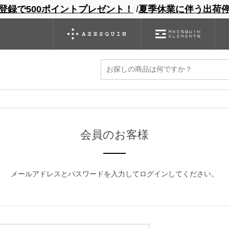
登録で500ポイントプレゼント！
/
夏季休業に伴う出荷
ンドサイト
商品一覧
ブランドサイト
商品
バックパック
グローブ
シノギング
アウトレット
ください。
マイページから発行できます。
会員のお客様
メールアドレスとパスワードを入力してログインしてください。