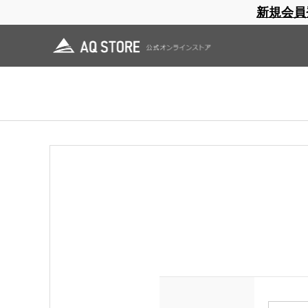
新規会員
ブランドサイト
商品一覧
ブラ
日焼止め
帽子
レインウェア
スリーピングマット
ログイン
領収書をご希望の方は会員登録（ログイン）をしてご購入