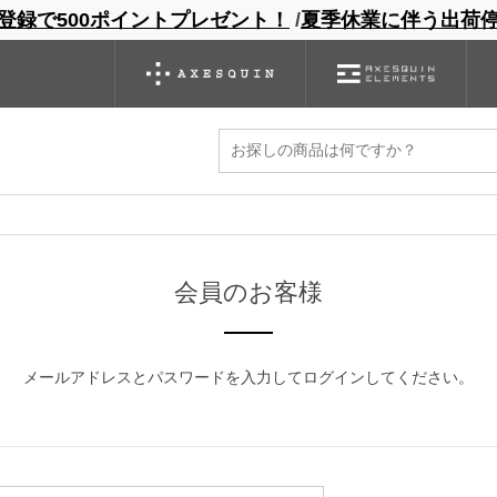
登録で500ポイントプレゼント！
/
夏季休業に伴う出荷
ンドサイト
商品一覧
ブランドサイト
商品
バックパック
グローブ
シノギング
アウトレット
ください。
マイページから発行できます。
会員のお客様
メールアドレスとパスワードを入力してログインしてください。