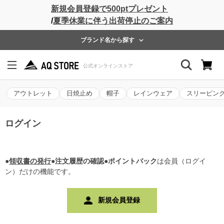
新規会員登録で500ptプレゼント
/
夏季休業に伴う出荷停止のご案内
ブランド名から探す
アウトレット
日焼止め
帽子
レインウェア
スリーピン
ログイン
●
領収書の発行
●注文履歴の確認●ポイントバック
は会員（ログイ
ン）だけの機能です。
新規会員登録