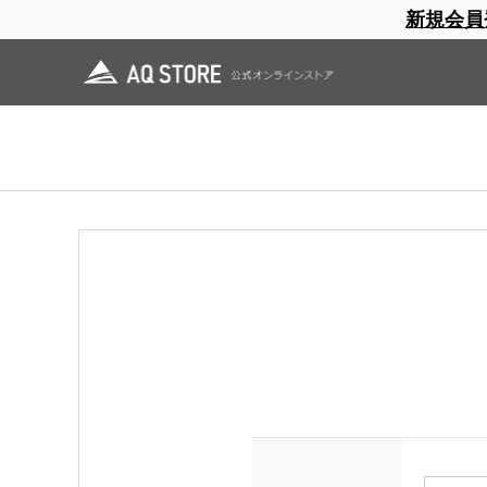
新規会員
ブランドサイト
商品一覧
ブラ
日焼止め
帽子
レインウェア
スリーピングマット
ログイン
領収書をご希望の方は会員登録（ログイン）をしてご購入