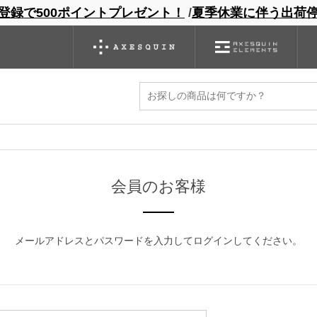
登録で500ポイントプレゼント！
/
夏季休業に伴う出荷
ンドサイト
商品一覧
ブランドサイト
商品
バックパック
グローブ
シノギング
アウトレット
ください。
マイページから発行できます。
会員のお客様
メールアドレスとパスワードを入力してログインしてください。