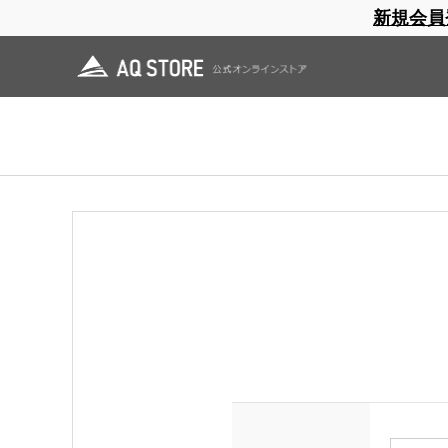
新規会員
ブランドサイト
商品一覧
ブラ
日焼止め
帽子
レインウェア
スリーピングマット
ログイン
領収書をご希望の方は会員登録（ログイン）をしてご購入