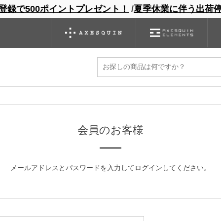
登録で500ポイントプレゼント！
/
夏季休業に伴う出荷
ンドサイト
商品一覧
ブランドサイト
商品
バックパック
グローブ
シノギング
アウトレット
ください。
マイページから発行できます。
会員のお客様
メールアドレスとパスワードを入力してログインしてください。