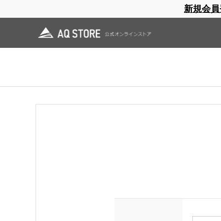
新規会員
ブランドサイト
商品一覧
ブラ
日焼止め
帽子
レインウェア
スリーピングマット
ログイン
領収書をご希望の方は会員登録（ログイン）をしてご購入