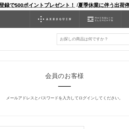
登録で500ポイントプレゼント！
/
夏季休業に伴う出荷
ンドサイト
商品一覧
ブランドサイト
商品
バックパック
グローブ
シノギング
アウトレット
ください。
マイページから発行できます。
会員のお客様
メールアドレスとパスワードを入力してログインしてください。