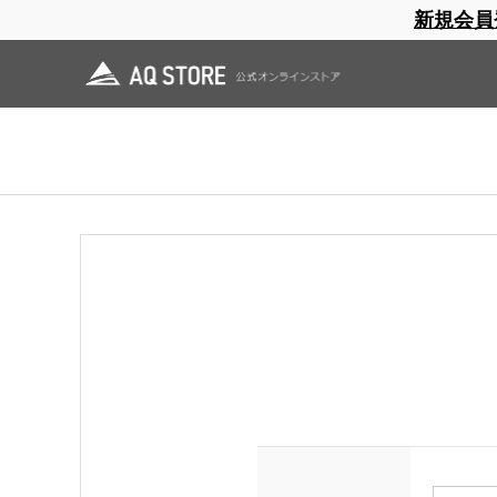
新規会員
ブランドサイト
商品一覧
ブラ
日焼止め
帽子
レインウェア
スリーピングマット
ログイン
領収書をご希望の方は会員登録（ログイン）をしてご購入