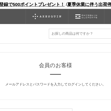
登録で500ポイントプレゼント！
/
夏季休業に伴う出荷
ンドサイト
商品一覧
ブランドサイト
商品
バックパック
グローブ
シノギング
アウトレット
ください。
マイページから発行できます。
会員のお客様
メールアドレスとパスワードを入力してログインしてください。