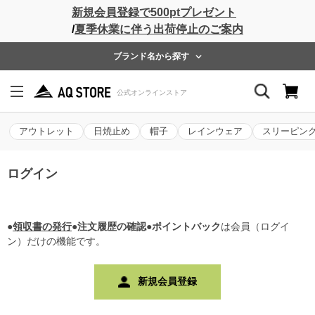
新規会員登録で500ptプレゼント
/
夏季休業に伴う出荷停止のご案内
ブランド名から探す
アウトレット
日焼止め
帽子
レインウェア
スリーピン
ログイン
●
領収書の発行
●注文履歴の確認●ポイントバック
は会員（ログイ
ン）だけの機能です。
新規会員登録