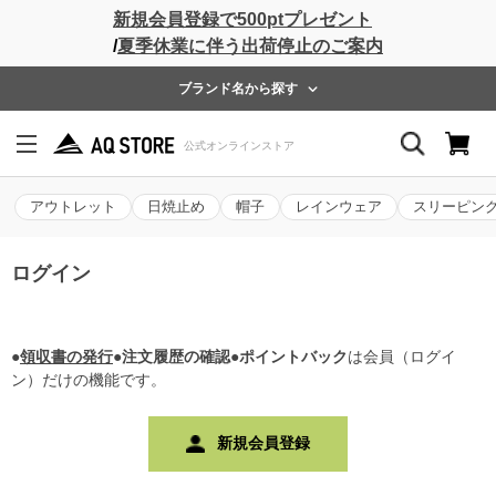
新規会員登録で500ptプレゼント
/
夏季休業に伴う出荷停止のご案内
ブランド名から探す
アウトレット
日焼止め
帽子
レインウェア
スリーピン
ログイン
●
領収書の発行
●注文履歴の確認●ポイントバック
は会員（ログイ
ン）だけの機能です。
新規会員登録