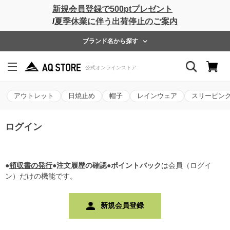
新規会員登録で500ptプレゼント
/
夏季休業に伴う出荷停止のご案内
ブランド名から探す
アウトレット
日焼止め
帽子
レインウェア
スリーピン
ログイン
●
領収書の発行
●注文履歴の確認●ポイントバック
は会員（ログイ
ン）だけの機能です。
新規会員登録