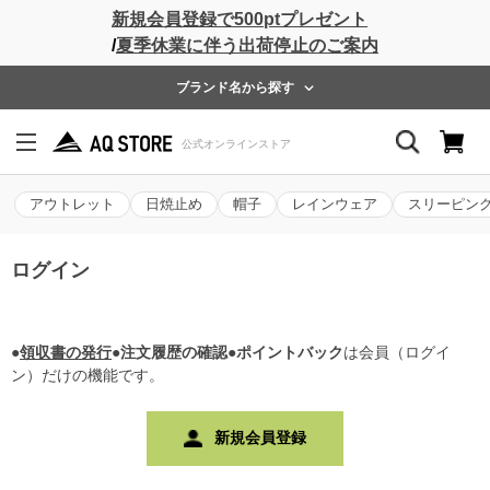
新規会員登録で500ptプレゼント
/
夏季休業に伴う出荷停止のご案内
ブランド名から探す
アウトレット
日焼止め
帽子
レインウェア
スリーピン
ログイン
●
領収書の発行
●注文履歴の確認●ポイントバック
は会員（ログイ
ン）だけの機能です。
新規会員登録