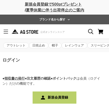
新規会員登録で500ptプレゼント
/
夏季休業に伴う出荷停止のご案内
ブランド名から探す
アウトレット
日焼止め
帽子
レインウェア
スリーピン
ログイン
●
領収書の発行
●注文履歴の確認●ポイントバック
は会員（ログイ
ン）だけの機能です。
新規会員登録