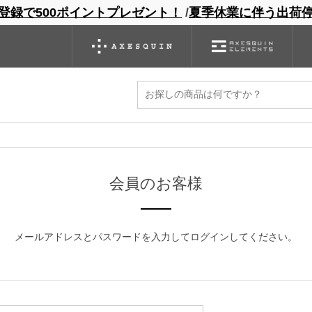
登録で500ポイントプレゼント！
/
夏季休業に伴う出荷
ンドサイト
商品一覧
ブランドサイト
商品
バックパック
グローブ
シノギング
アウトレット
ください。
マイページから発行できます。
会員のお客様
メールアドレスとパスワードを入力してログインしてください。