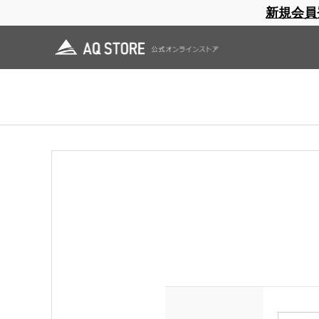
新規会員
ブランドサイト
商品一覧
ブラ
日焼止め
帽子
レインウェア
スリーピングマット
ログイン
領収書をご希望の方は会員登録（ログイン）をしてご購入