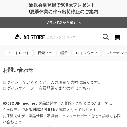
新規会員登録で500ptプレゼント
/
夏季休業に伴う出荷停止のご案内
ブランド名から探す
アウトレット
日焼止め
帽子
レインウェア
スリーピン
お問い合わせ
ログインしていただくと、入力項目が大幅に減ります。
ログインする
／
会員登録がまだの方はこちら
AXESQUIN modified
製品に関するご質問・ご相談につきましては、
企画販売元である
株式会社BSR
が窓口となっております。
お手数ですが、製品仕様・不具合・アフターサポートなどの詳細なお問
い合わせは、