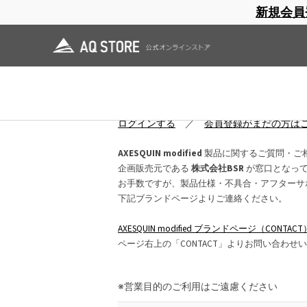
新規会員
ブランドサイト
商品一覧
ブラ
日焼止め
帽子
レインウェア
スリーピングマット
お問い合わせ
ログインしていただくと、入力項目が大幅
ログインする
／
会員登録がまだの方は
AXESQUIN modified
製品に関するご質問・ご
企画販売元である
株式会社BSR
が窓口となっ
お手数ですが、製品仕様・不具合・アフターサ
下記ブランドページよりご連絡ください。
AXESQUIN modified ブランドページ（CONTACT
ページ右上の「CONTACT」よりお問い合わせ
※営業目的のご利用はご遠慮ください