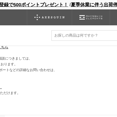
登録で500ポイントプレゼント！
/
夏季休業に伴う出荷
ンドサイト
商品一覧
ブランドサイト
商品
バックパック
グローブ
シノギング
アウトレット
に減ります。
こちら
相談につきましては、
ております。
ポートなどの詳細なお問い合わせは、
）
いただけます。