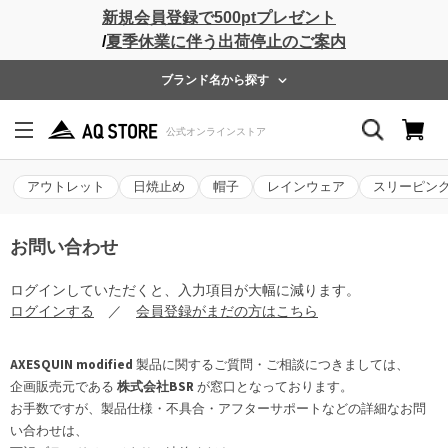
新規会員登録で500ptプレゼント
/
夏季休業に伴う出荷停止のご案内
ブランド名から探す
アウトレット
日焼止め
帽子
レインウェア
スリーピン
お問い合わせ
ログインしていただくと、入力項目が大幅に減ります。
ログインする
／
会員登録がまだの方はこちら
AXESQUIN modified
製品に関するご質問・ご相談につきましては、
企画販売元である
株式会社BSR
が窓口となっております。
お手数ですが、製品仕様・不具合・アフターサポートなどの詳細なお問
い合わせは、