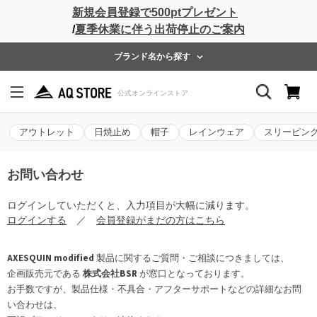
新規会員登録で500ptプレゼント
/
夏季休業に伴う出荷停止のご案内
ブランド名から探す
アウトレット
日焼止め
帽子
レインウェア
スリーピン
お問い合わせ
ログインしていただくと、入力項目が大幅に減ります。
ログインする
／
会員登録がまだの方はこちら
AXESQUIN modified
製品に関するご質問・ご相談につきましては、
企画販売元である
株式会社BSR
が窓口となっております。
お手数ですが、製品仕様・不具合・アフターサポートなどの詳細なお問
い合わせは、