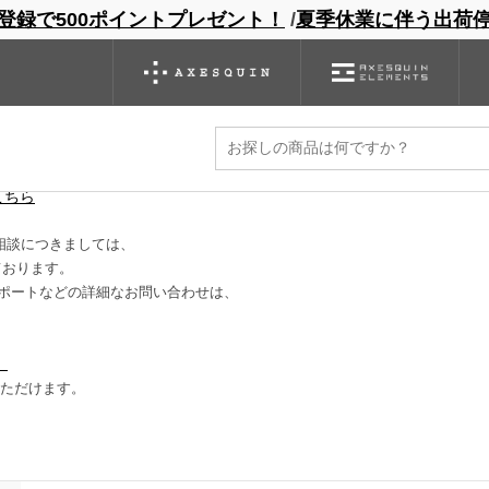
登録で500ポイントプレゼント！
/
夏季休業に伴う出荷
ンドサイト
商品一覧
ブランドサイト
商品
バックパック
グローブ
シノギング
アウトレット
に減ります。
こちら
相談につきましては、
ております。
ポートなどの詳細なお問い合わせは、
）
いただけます。