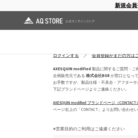
新規会員
ブランドサイト
商品一覧
ブラ
日焼止め
帽子
レインウェア
スリーピングマット
お問い合わせ
ログインしていただくと、入力項目が大幅
ログインする
／
会員登録がまだの方は
AXESQUIN modified
製品に関するご質問・ご
企画販売元である
株式会社BSR
が窓口となっ
お手数ですが、製品仕様・不具合・アフターサ
下記ブランドページよりご連絡ください。
AXESQUIN modified ブランドページ（CONTACT
ページ右上の「CONTACT」よりお問い合わせ
※営業目的のご利用はご遠慮ください