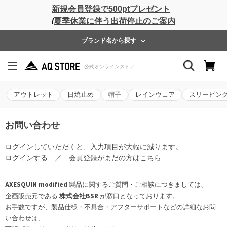
新規会員登録で500ptプレゼント
/
夏季休業に伴う出荷停止のご案内
ブランド名から探す
アウトレット
日焼止め
帽子
レインウェア
スリーピン
お問い合わせ
ログインしていただくと、入力項目が大幅に減ります。
ログインする
／
会員登録がまだの方はこちら
AXESQUIN modified
製品に関するご質問・ご相談につきましては、
企画販売元である
株式会社BSR
が窓口となっております。
お手数ですが、製品仕様・不具合・アフターサポートなどの詳細なお問
い合わせは、