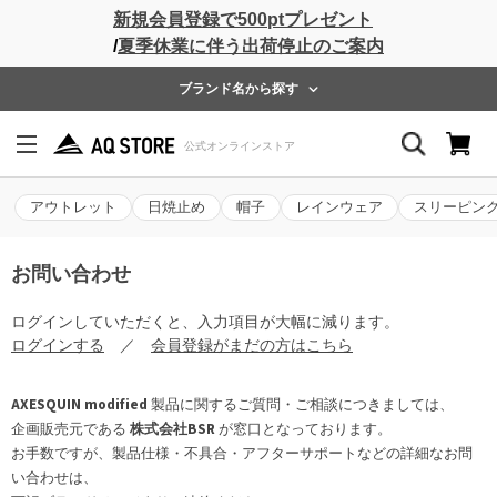
新規会員登録で500ptプレゼント
/
夏季休業に伴う出荷停止のご案内
ブランド名から探す
アウトレット
日焼止め
帽子
レインウェア
スリーピン
お問い合わせ
ログインしていただくと、入力項目が大幅に減ります。
ログインする
／
会員登録がまだの方はこちら
AXESQUIN modified
製品に関するご質問・ご相談につきましては、
企画販売元である
株式会社BSR
が窓口となっております。
お手数ですが、製品仕様・不具合・アフターサポートなどの詳細なお問
い合わせは、