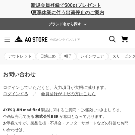
新規会員登録で500ptプレゼント
/
夏季休業に伴う出荷停止のご案内
ブランド名から探す
アウトレット
日焼止め
帽子
レインウェア
スリーピン
お問い合わせ
ログインしていただくと、入力項目が大幅に減ります。
ログインする
／
会員登録がまだの方はこちら
AXESQUIN modified
製品に関するご質問・ご相談につきましては、
企画販売元である
株式会社BSR
が窓口となっております。
お手数ですが、製品仕様・不具合・アフターサポートなどの詳細なお問
い合わせは、