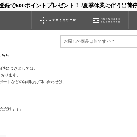
登録で500ポイントプレゼント！
/
夏季休業に伴う出荷
ンドサイト
商品一覧
ブランドサイト
商品
バックパック
グローブ
シノギング
アウトレット
に減ります。
こちら
相談につきましては、
ております。
ポートなどの詳細なお問い合わせは、
）
いただけます。