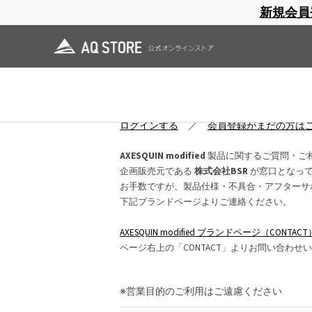
新規会員
ブランドサイト
商品一覧
ブラ
日焼止め
帽子
レインウェア
スリーピングマット
お問い合わせ
ログインしていただくと、入力項目が大幅
ログインする
／
会員登録がまだの方は
AXESQUIN modified
製品に関するご質問・ご
企画販売元である
株式会社BSR
が窓口となっ
お手数ですが、製品仕様・不具合・アフターサ
下記ブランドページよりご連絡ください。
AXESQUIN modified ブランドページ（CONTACT
ページ右上の「CONTACT」よりお問い合わせ
※営業目的のご利用はご遠慮ください