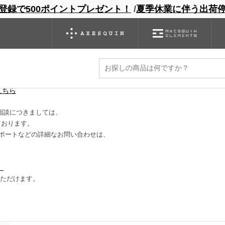
登録で500ポイントプレゼント！
/
夏季休業に伴う出荷
ンドサイト
商品一覧
ブランドサイト
商品
バックパック
グローブ
シノギング
アウトレット
に減ります。
こちら
相談につきましては、
ております。
ポートなどの詳細なお問い合わせは、
）
いただけます。