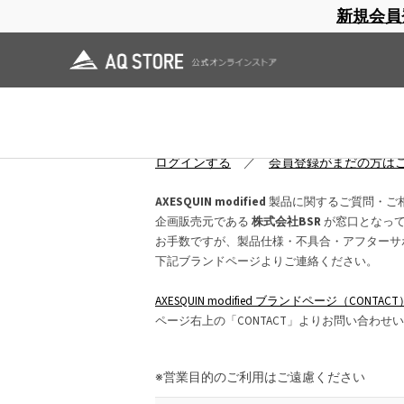
新規会員
ブランドサイト
商品一覧
ブラ
日焼止め
帽子
レインウェア
スリーピングマット
お問い合わせ
ログインしていただくと、入力項目が大幅
ログインする
／
会員登録がまだの方は
AXESQUIN modified
製品に関するご質問・ご
企画販売元である
株式会社BSR
が窓口となっ
お手数ですが、製品仕様・不具合・アフターサ
下記ブランドページよりご連絡ください。
AXESQUIN modified ブランドページ（CONTACT
ページ右上の「CONTACT」よりお問い合わせ
※営業目的のご利用はご遠慮ください