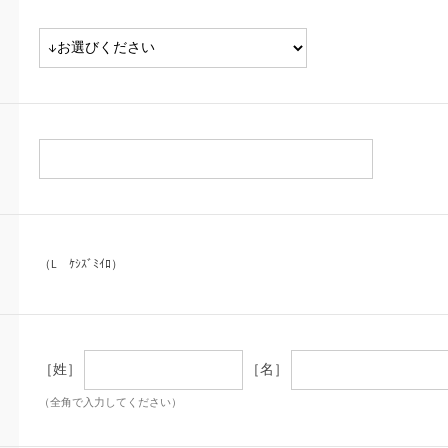
（L ｹｼｽﾞﾐｲﾛ）
［姓］
［名］
（全角で入力してください）