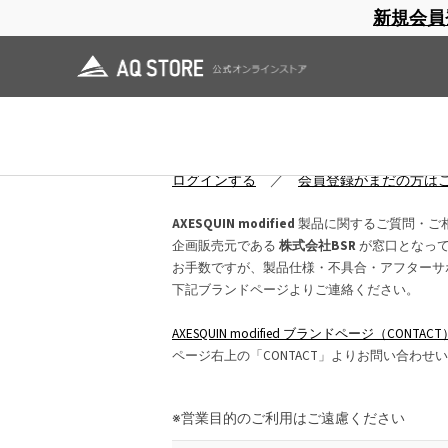
新規会員
ブランドサイト
商品一覧
ブラ
日焼止め
帽子
レインウェア
スリーピングマット
お問い合わせ
ログインしていただくと、入力項目が大幅
ログインする
／
会員登録がまだの方は
AXESQUIN modified
製品に関するご質問・ご
企画販売元である
株式会社BSR
が窓口となっ
お手数ですが、製品仕様・不具合・アフターサ
下記ブランドページよりご連絡ください。
AXESQUIN modified ブランドページ（CONTACT
ページ右上の「CONTACT」よりお問い合わせ
※営業目的のご利用はご遠慮ください