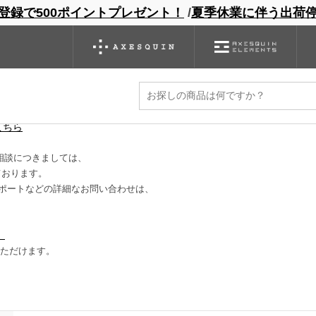
登録で500ポイントプレゼント！
/
夏季休業に伴う出荷
ンドサイト
商品一覧
ブランドサイト
商品
バックパック
グローブ
シノギング
アウトレット
に減ります。
こちら
相談につきましては、
ております。
ポートなどの詳細なお問い合わせは、
）
いただけます。