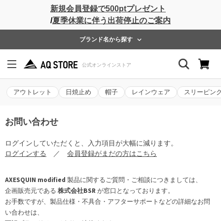
新規会員登録で500ptプレゼント
/
夏季休業に伴う出荷停止のご案内
ブランド名から探す
アウトレット
日焼止め
帽子
レインウェア
スリーピン
お問い合わせ
ログインしていただくと、入力項目が大幅に減ります。
ログインする
／
会員登録がまだの方はこちら
AXESQUIN modified
製品に関するご質問・ご相談につきましては、
企画販売元である
株式会社BSR
が窓口となっております。
お手数ですが、製品仕様・不具合・アフターサポートなどの詳細なお問
い合わせは、