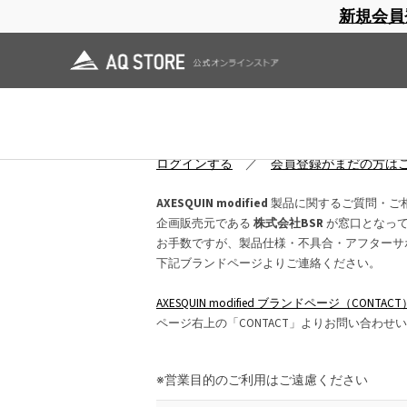
新規会員
ブランドサイト
商品一覧
ブラ
日焼止め
帽子
レインウェア
スリーピングマット
お問い合わせ
ログインしていただくと、入力項目が大幅
ログインする
／
会員登録がまだの方は
AXESQUIN modified
製品に関するご質問・ご
企画販売元である
株式会社BSR
が窓口となっ
お手数ですが、製品仕様・不具合・アフターサ
下記ブランドページよりご連絡ください。
AXESQUIN modified ブランドページ（CONTACT
ページ右上の「CONTACT」よりお問い合わせ
※営業目的のご利用はご遠慮ください