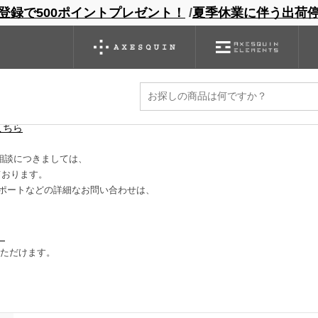
登録で500ポイントプレゼント！
/
夏季休業に伴う出荷
ンドサイト
商品一覧
ブランドサイト
商品
バックパック
グローブ
シノギング
アウトレット
に減ります。
こちら
相談につきましては、
ております。
ポートなどの詳細なお問い合わせは、
）
いただけます。