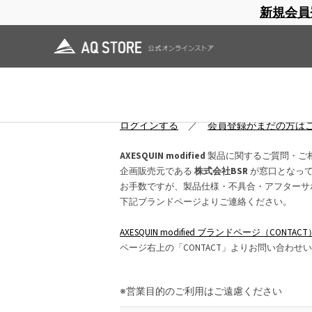
新規会員
ブランドサイト
商品一覧
ブラ
日焼止め
帽子
レインウェア
スリーピングマット
お問い合わせ
ログインしていただくと、入力項目が大幅
ログインする
／
会員登録がまだの方は
AXESQUIN modified
製品に関するご質問・ご
企画販売元である
株式会社BSR
が窓口となっ
お手数ですが、製品仕様・不具合・アフターサ
下記ブランドページよりご連絡ください。
AXESQUIN modified ブランドページ（CONTACT
ページ右上の「CONTACT」よりお問い合わせ
※営業目的のご利用はご遠慮ください