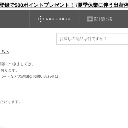
登録で500ポイントプレゼント！
/
夏季休業に伴う出荷
ンドサイト
商品一覧
ブランドサイト
商品
バックパック
グローブ
シノギング
アウトレット
に減ります。
こちら
相談につきましては、
ております。
ポートなどの詳細なお問い合わせは、
）
いただけます。