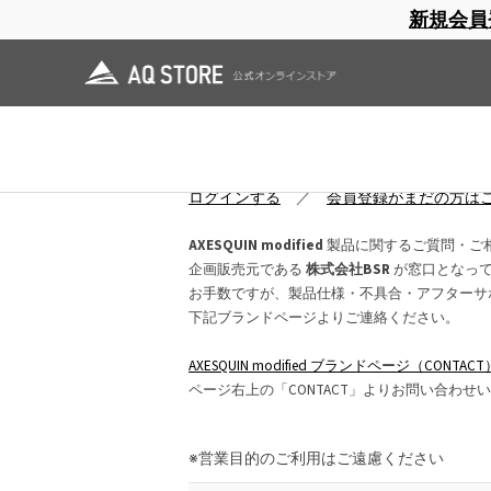
新規会員
ブランドサイト
商品一覧
ブラ
日焼止め
帽子
レインウェア
スリーピングマット
お問い合わせ
ログインしていただくと、入力項目が大幅
ログインする
／
会員登録がまだの方は
AXESQUIN modified
製品に関するご質問・ご
企画販売元である
株式会社BSR
が窓口となっ
お手数ですが、製品仕様・不具合・アフターサ
下記ブランドページよりご連絡ください。
AXESQUIN modified ブランドページ（CONTACT
ページ右上の「CONTACT」よりお問い合わせ
※営業目的のご利用はご遠慮ください