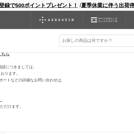
登録で500ポイントプレゼント！
/
夏季休業に伴う出荷
ンドサイト
商品一覧
ブランドサイト
商品
バックパック
グローブ
シノギング
アウトレット
に減ります。
こちら
相談につきましては、
ております。
ポートなどの詳細なお問い合わせは、
）
いただけます。