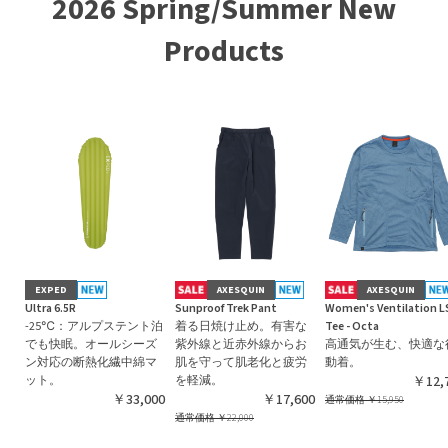
2026 Spring/Summer New
Products
EXPED
AXESQUIN
AXESQUIN
Ultra 6.5R
Sunproof Trek Pant
Women's Ventilation L
-25℃：アルプステント泊
着る日焼け止め。有害な
Tee - Octa
でも快眠。オールシーズ
紫外線と近赤外線からお
高通気が生む、快適な
ン対応の断熱化繊中綿マ
肌を守って肌老化と疲労
動着。
ット。
を軽減。
￥12,
￥33,000
￥17,600
通常価格
￥15,950
通常価格
￥22,000