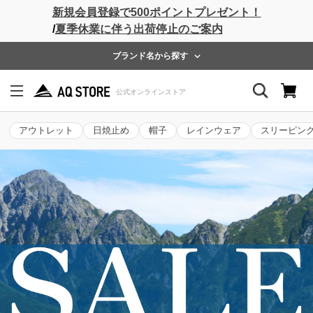
新規会員登録で500ポイントプレゼント！
/
夏季休業に伴う出荷停止のご案内
ブランド名から探す
アウトレット
日焼止め
帽子
レインウェア
スリーピン