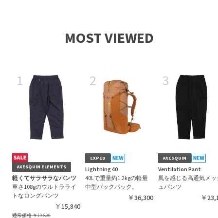
MOST VIEWED
1
2
3
EXPED
AXESQUIN
AXESQUIN ELEMENTS
Lightning 40
Ventilation Pant
軽くてサラサラなパンツ
40Lで重量約1.2kgの軽量
風を感じる高通気メッ
重さ108gのウルトラライ
中型バックパック。
ュパンツ
トなロングパンツ
￥36,300
￥23,
￥15,840
通常価格
￥19,800