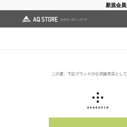
新規会員
ブランドサイト
商品一覧
ブラ
日焼止め
帽子
レインウェア
スリーピングマット
公式ショッ
この度、下記ブランドの公式販売店として、