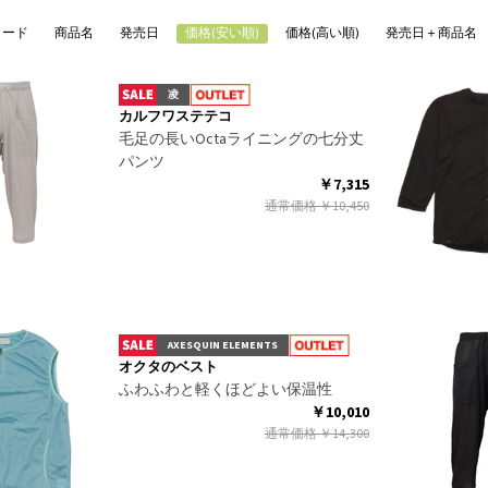
コード
商品名
発売日
価格(安い順)
価格(高い順)
発売日＋商品名
凌
カルフワステテコ
毛足の長いOctaライニングの七分丈
パンツ
￥7,315
通常価格
￥10,450
AXESQUIN ELEMENTS
オクタのベスト
ふわふわと軽くほどよい保温性
￥10,010
通常価格
￥14,300