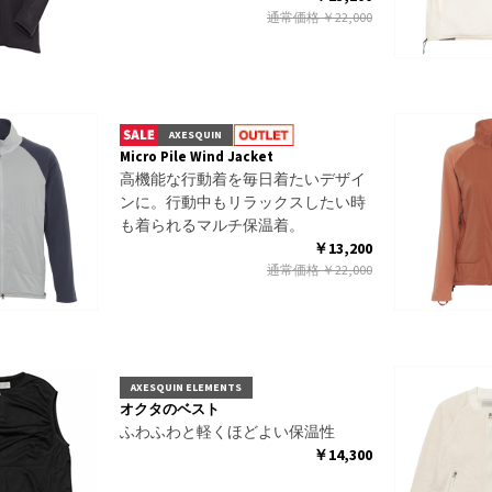
通常価格
￥22,000
AXESQUIN
Micro Pile Wind Jacket
高機能な行動着を毎日着たいデザイ
ンに。行動中もリラックスしたい時
も着られるマルチ保温着。
￥13,200
通常価格
￥22,000
AXESQUIN ELEMENTS
オクタのベスト
ふわふわと軽くほどよい保温性
￥14,300