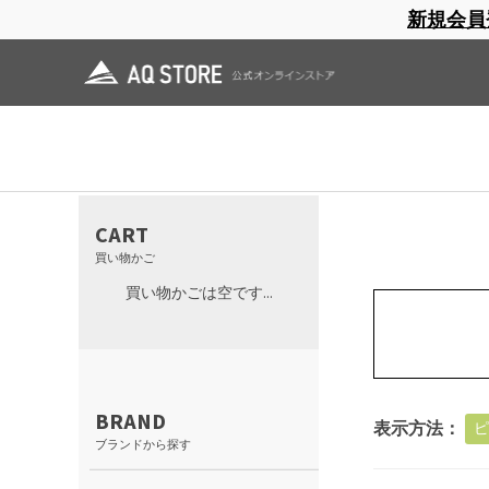
新規会員
ブランドサイト
商品一覧
ブラ
日焼止め
帽子
レインウェア
スリーピングマット
化繊中綿
CART
買い物かご
買い物かごは空です...
BRAND
表示方法：
ピ
ブランドから探す