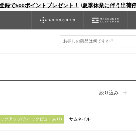
登録で500ポイントプレゼント！
/
夏季休業に伴う出荷
ンドサイト
商品一覧
ブランドサイト
商品
バックパック
グローブ
シノギング
アウトレット
・フリース
絞り込み
ックアップ(クイックビューあり)
サムネイル