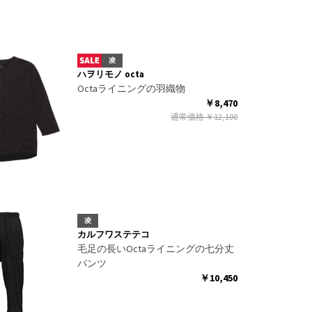
凌
ハヲリモノ octa
Octaライニングの羽織物
￥8,470
通常価格
￥12,100
凌
カルフワステテコ
毛足の長いOctaライニングの七分丈
パンツ
￥10,450