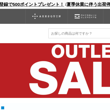
登録で500ポイントプレゼント！
/
夏季休業に伴う出荷
ンドサイト
商品一覧
ブランドサイト
商品
バックパック
グローブ
シノギング
アウトレット