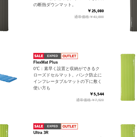
の断熱ダウンマット。
￥25,080
通常価格
￥41,800
EXPED
FlexMat Plus
0℃：素早く設置と収納ができるク
ローズドセルマット。パンク防止に
インフレータブルマットの下に敷く
使い方も
￥5,544
通常価格
￥7,920
EXPED
Ultra 3R