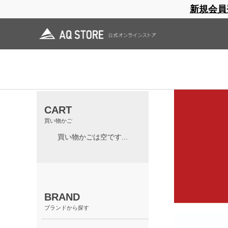
新規会員
ブランドサイト
商品一覧
ブラ
日焼止め
帽子
レインウェア
スリーピングマット
ホーム
>
OUTLET
>
EXPED OUTLET
>
EXPED Mats＆Pillows OUTLET
CART
買い物かご
買い物かごは空です...
BRAND
ブランドから探す