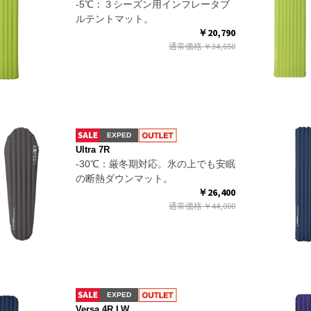
-5℃：３シーズン用インフレータブ
ルテントマット。
￥20,790
通常価格
￥34,650
EXPED
Ultra 7R
-30℃：厳冬期対応。氷の上でも安眠
の断熱ダウンマット。
￥26,400
通常価格
￥44,000
EXPED
Versa 4R LW