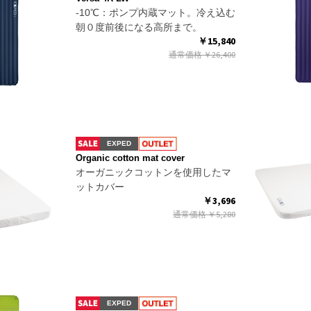
-10℃：ポンプ内蔵マット。冷え込む
朝０度前後になる高所まで。
￥15,840
通常価格
￥26,400
EXPED
Organic cotton mat cover
オーガニックコットンを使用したマ
ットカバー
￥3,696
通常価格
￥5,280
EXPED