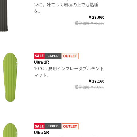
ンに。凍てつく岩稜の上でも熟睡
を。
￥27,060
通常価格
￥45,100
EXPED
Ultra 1R
10 ℃：夏用インフレータブルテント
マット。
￥17,160
通常価格
￥28,600
EXPED
Ultra 5R