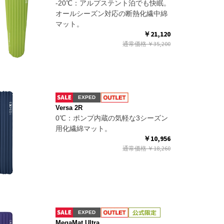
-20℃：アルプステント泊でも快眠。
オールシーズン対応の断熱化繊中綿
マット。
￥21,120
通常価格
￥35,200
EXPED
Versa 2R
0℃：ポンプ内蔵の気軽な3シーズン
用化繊綿マット。
￥10,956
通常価格
￥18,260
EXPED
MegaMat Ultra