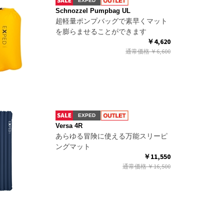
EXPED
Schnozzel Pumpbag UL
超軽量ポンプバッグで素早くマット
を膨らませることができます
￥4,620
通常価格
￥6,600
EXPED
Versa 4R
あらゆる冒険に使える万能スリーピ
ングマット
￥11,550
通常価格
￥16,500