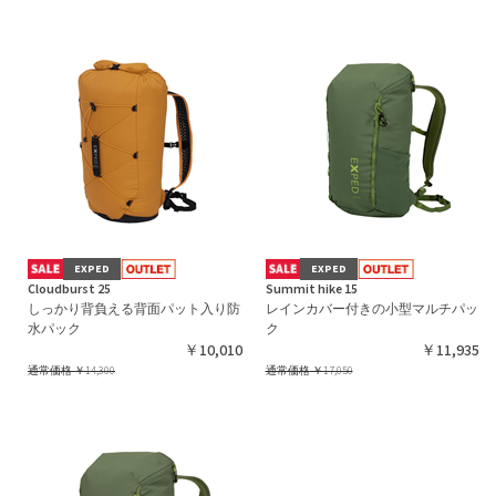
EXPED
EXPED
Cloudburst 25
Summit hike 15
しっかり背負える背面パット入り防
レインカバー付きの小型マルチパッ
水パック
ク
￥10,010
￥11,935
通常価格
￥14,300
通常価格
￥17,050