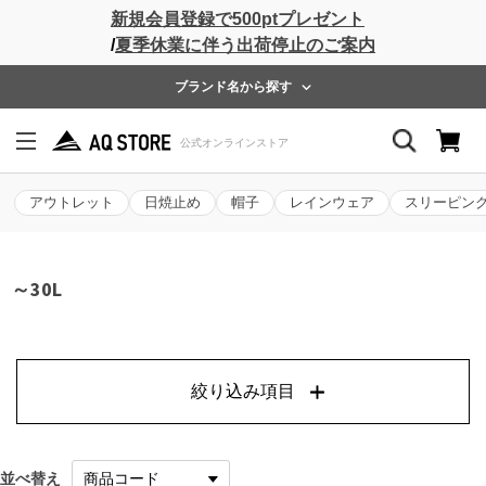
新規会員登録で500ptプレゼント
/
夏季休業に伴う出荷停止のご案内
ブランド名から探す
アウトレット
日焼止め
帽子
レインウェア
スリーピン
～30L
絞り込み項目
並べ替え