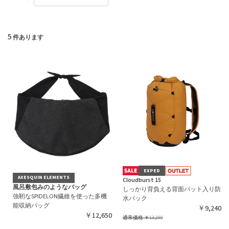
5
件あります
EXPED
AXESQUIN ELEMENTS
Cloudburst 15
風呂敷包みのようなバッグ
しっかり背負える背面パット入り防
強靭なSPIDELON繊維を使った多機
水パック
能収納バッグ
￥9,240
￥12,650
通常価格
￥13,200