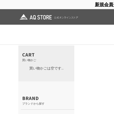
新規会員
ブランドサイト
商品一覧
ブラ
日焼止め
帽子
レインウェア
スリーピングマット
Hard shel
CART
買い物かご
買い物かごは空です...
BRAND
ブランドから探す