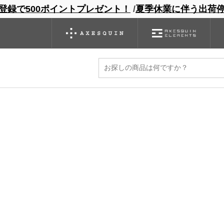
登録で500ポイントプレゼント！
/
夏季休業に伴う出荷
ンドサイト
商品一覧
ブランドサイト
商品
バックパック
グローブ
シノギング
アウトレット
l