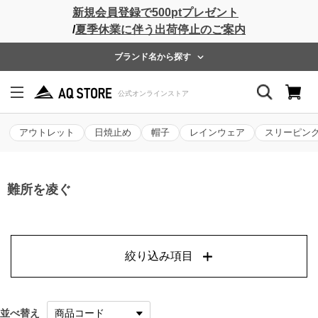
新規会員登録で500ptプレゼント
/
夏季休業に伴う出荷停止のご案内
ブランド名から探す
アウトレット
日焼止め
帽子
レインウェア
スリーピン
難所を凌ぐ
絞り込み項目
並べ替え