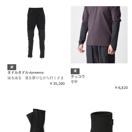
凌
凌
タドルタドル dyneema
テッコウ
辿る辿る 道を探りながら行くさま
手甲
￥35,200
￥6,820