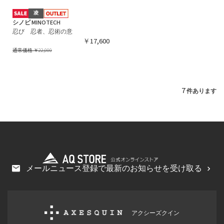
凌
シノビ MINOTECH
忍び 忍者、忍術の意
￥17,600
通常価格
￥22,000
7
件あります
メールニュース登録で最新のお知らせを受け取る
アクシーズクイン