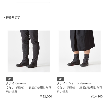
7
件あります
凌
凌
クナイ dyneema
クナイ・ショート dyneema
くない（苦無） 忍者が使用した両
くない（苦無） 忍者が使用した両
刃の道具
刃の道具
￥22,000
￥14,300