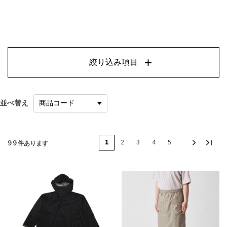
絞り込み項目
並べ替え
99
1
2
3
4
5
件あります