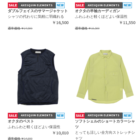
AXESQUIN ELEMENTS
AXESQUIN ELEMENTS
ダブルフェイスのサマージャケット
オクタの半袖カーディガン
シャツの代わりに気軽に羽織れる
ふわふわと軽くほどよい保温性
￥16,500
￥11,550
通常価格
￥27,500
通常価格
￥16,500
AXESQUIN ELEMENTS
AXESQUIN ELEMENTS
オクタのベスト
ソフトシェルのショートカラーシャ
ふわふわと軽くほどよい保温性
ツ
￥10,010
とっても涼しい全方向ストレッチシ
ャツ
通常価格
￥14,300