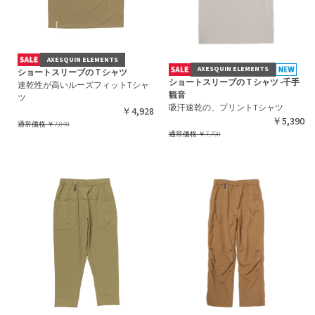
AXESQUIN ELEMENTS
AXESQUIN ELEMENTS
ショートスリーブのＴシャツ
ショートスリーブのＴシャツ -千手
速乾性が高いルーズフィットTシャ
観音
ツ
吸汗速乾の、プリントTシャツ
￥4,928
￥5,390
通常価格
￥7,040
通常価格
￥7,700