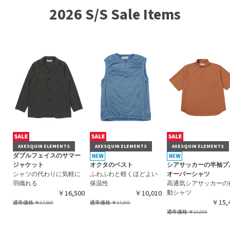
2026 S/S Sale Items
AXESQUIN ELEMENTS
AXESQUIN ELEMENTS
AXESQUIN ELEMENTS
ダブルフェイスのサマー
ジャケット
オクタのベスト
シアサッカーの半袖プ
シャツの代わりに気軽に
ふわふわと軽くほどよい
オーバーシャツ
羽織れる
保温性
高通気シアサッカーの
￥16,500
￥10,010
動シャツ
￥15,
通常価格
￥27,500
通常価格
￥14,300
通常価格
￥22,000