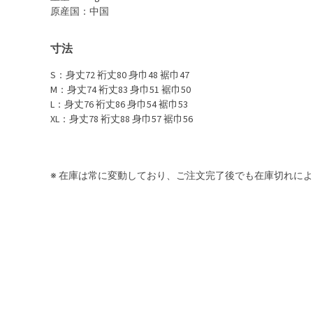
原産国：中国
寸法
S：身丈72 裄丈80 身巾48 裾巾47
M：身丈74 裄丈83 身巾51 裾巾50
L：身丈76 裄丈86 身巾54 裾巾53
XL：身丈78 裄丈88 身巾57 裾巾56
※ 在庫は常に変動しており、ご注文完了後でも在庫切れに