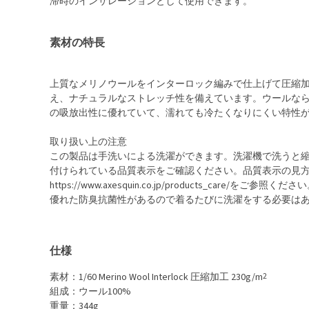
滞時のインサレーションとして使用できます。
素材の特長
上質なメリノウールをインターロック編みで仕上げて圧縮
え、ナチュラルなストレッチ性を備えています。ウールな
の吸放出性に優れていて、濡れても冷たくなりにくい特性
取り扱い上の注意
この製品は手洗いによる洗濯ができます。洗濯機で洗うと
付けられている品質表示をご確認ください。品質表示の見
https://www.axesquin.co.jp/products_ca
優れた防臭抗菌性があるので着るたびに洗濯をする必要は
仕様
素材：1/60 Merino Wool Interlock 圧縮加工 230g/m
2
組成：ウール100%
重量：344g