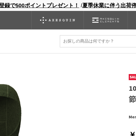
登録で500ポイントプレゼント！
/
夏季休業に伴う出荷
ンドサイト
商品一覧
ブランドサイト
商品
バックパック
グローブ
シノギング
アウトレット
die
1
Mer
￥