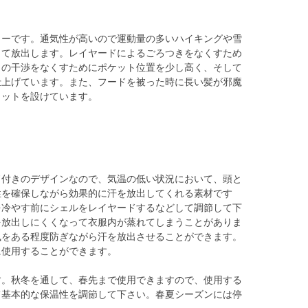
ィーです。通気性が高いので運動量の多いハイキングや雪
して放出します。レイヤードによるごろつきをなくすため
トの干渉をなくすためにポケット位置を少し高く、そして
仕上げています。また、フードを被った時に長い髪が邪魔
リットを設けています。
ド付きのデザインなので、気温の低い状況において、頭と
性を確保しながら効果的に汗を放出してくれる素材です
を冷やす前にシェルをレイヤードするなどして調節して下
を放出しにくくなって衣服内が蒸れてしまうことがありま
風をある程度防ぎながら汗を放出させることができます。
に使用することができます。
す。秋冬を通して、春先まで使用できますので、使用する
て基本的な保温性を調節して下さい。春夏シーズンには停