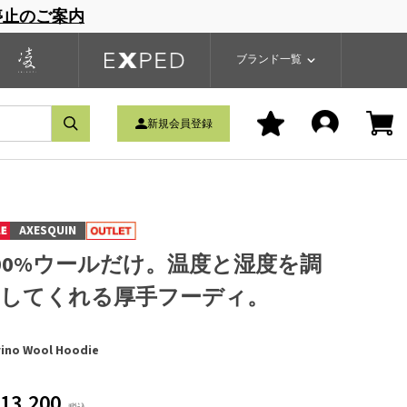
停止のご案内
一覧
ブランドサイト
商品一覧
ブランド一覧
新規会員登録
AXESQUIN
00%ウールだけ。温度と湿度を調
節してくれる厚手フーディ。
ino Wool Hoodie
13,200