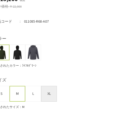
常価格
￥22,000
品コード
011085-R68-A07
ラー
されたカラー：ﾗｲﾌﾙｸﾞﾘｰﾝ
イズ
S
M
L
XL
されたサイズ：M