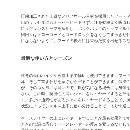
圧縮加工された上質なメリノウール素材を採用したフーデ
山のラッセルにもオーバーヒートせず、汗を効率よく吸収
にラグランスリーブを採用し、バックパックのヒップベル
裾回りはドローコードとコードロックをなくしてすっきり
にならないように、フードの後ろには束ねた髪を出せるス
最適な使い方とシーズン
秋冬の低山ハイクから雪山まで幅広く使用できます。フー
耳、そして首まわりを寒さから守ることができます。保温
が、そのぶん風には弱いので、風が気になる場合には身体
さい。この時、防風性の高いシェルをレイヤードすると汗
す。多少の通気性があるシェルをレイヤードすることで、
状況によってシェルを上手に使い分けることで、より快適
ベースレイヤーの上にレイヤードすることが最も効果的で
ときの気温に応じてベースレイヤーの厚みを変えるなどし