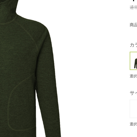
通
商
カ
選択
サ
選択