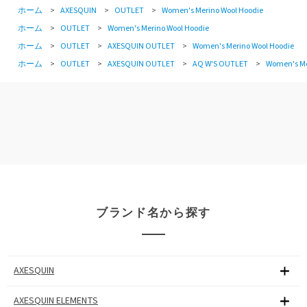
ホーム
>
AXESQUIN
>
OUTLET
>
Women's Merino Wool Hoodie
ホーム
>
OUTLET
>
Women's Merino Wool Hoodie
ホーム
>
OUTLET
>
AXESQUIN OUTLET
>
Women's Merino Wool Hoodie
ホーム
>
OUTLET
>
AXESQUIN OUTLET
>
AQ W'S OUTLET
>
Women's Me
ブランド名から探す
AXESQUIN
AXESQUIN ELEMENTS