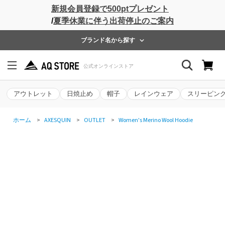
新規会員登録で500ptプレゼント
/
夏季休業に伴う出荷停止のご案内
ブランド名から探す
アウトレット
日焼止め
帽子
レインウェア
スリーピン
ホーム
>
AXESQUIN
>
OUTLET
>
Women's Merino Wool Hoodie