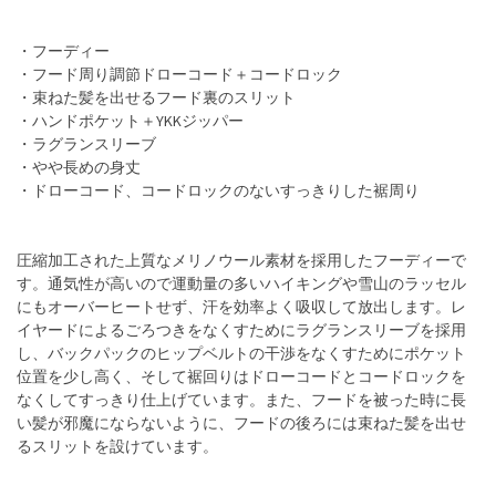
・フーディー
・フード周り調節ドローコード＋コードロック
・束ねた髪を出せるフード裏のスリット
・ハンドポケット＋YKKジッパー
・ラグランスリーブ
・やや長めの身丈
・ドローコード、コードロックのないすっきりした裾周り
圧縮加工された上質なメリノウール素材を採用したフーディーで
す。通気性が高いので運動量の多いハイキングや雪山のラッセル
にもオーバーヒートせず、汗を効率よく吸収して放出します。レ
イヤードによるごろつきをなくすためにラグランスリーブを採用
し、バックパックのヒップベルトの干渉をなくすためにポケット
位置を少し高く、そして裾回りはドローコードとコードロックを
なくしてすっきり仕上げています。また、フードを被った時に長
い髪が邪魔にならないように、フードの後ろには束ねた髪を出せ
るスリットを設けています。