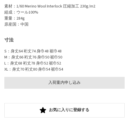
素材：1/60 Merino Wool Interlock 圧縮加工 230g/m
2
組成：ウール100%
重量：284g
原産国：中国
寸法
S：身丈64 裄丈74 身巾48 裾巾48
M：身丈66 裄丈76 身巾50 裾巾50
L：身丈68 裄丈78 身巾52 裾巾52
XL：身丈70 裄丈80 身巾54 裾巾54
入荷案内申し込み
お気に入りに登録する