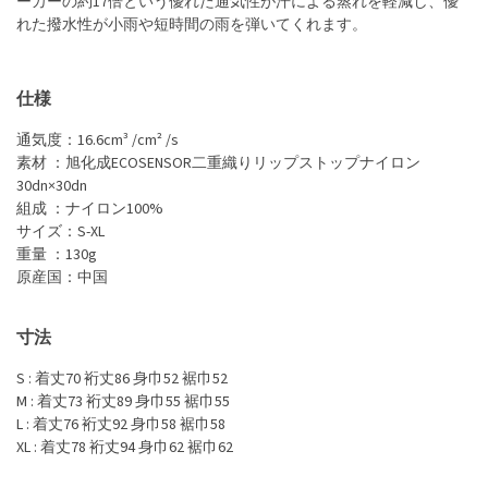
ーカーの約17倍という優れた通気性が汗による蒸れを軽減し、優
れた撥水性が小雨や短時間の雨を弾いてくれます。
仕様
通気度：16.6cm³ /cm² /s
素材 ：旭化成ECOSENSOR二重織りリップストップナイロン
30dn×30dn
組成 ：ナイロン100%
サイズ：S-XL
重量 ：130g
原産国：中国
寸法
S : 着丈70 裄丈86 身巾52 裾巾52
M : 着丈73 裄丈89 身巾55 裾巾55
L : 着丈76 裄丈92 身巾58 裾巾58
XL : 着丈78 裄丈94 身巾62 裾巾62