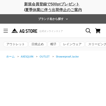
新規会員登録で500ptプレゼント
/
夏季休業に伴う出荷停止のご案内
ブランド名から探す
アウトレット
日焼止め
帽子
レインウェア
スリーピン
ホーム
>
AXESQUIN
>
OUTLET
>
Showerproof Jacke