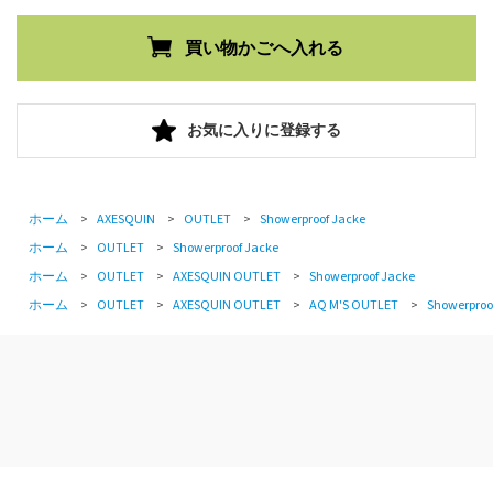
お気に入りに登録する
ホーム
>
AXESQUIN
>
OUTLET
>
Showerproof Jacke
ホーム
>
OUTLET
>
Showerproof Jacke
ホーム
>
OUTLET
>
AXESQUIN OUTLET
>
Showerproof Jacke
ホーム
>
OUTLET
>
AXESQUIN OUTLET
>
AQ M'S OUTLET
>
Showerproo