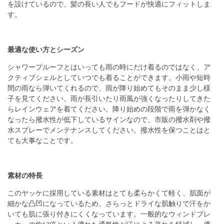
を設けているので、髪の長い人でもフードが快適にフィットしま
す。
最適な使い方とシーズン
シャワープルーフとはいっても雨の時にだけ着るのではなく、ア
クティブシェルとしていつでも着ることができます。小雨や短時
間の雨なら弾いてくれるので、雨が降り始めてもそのまま少し様
子を見てください。雨が長引いたり雨風が強くなったりしてきた
らレインウェアを着てください。降り始めの段階で雨を弾かなく
なったら撥水性が低下しているサインなので、市販の撥水剤や撥
水スプレーでメンテナンスしてください。撥水性を保つことはと
ても大事なことです。
素材の特長
このヤッケに採用している素材はとても柔らかくて軽く、肌面が
細かな凸凹になっているため、さらっとドライな肌触りで汗をか
いても肌に張り付きにくくなっています。一般的なウィンドブレ