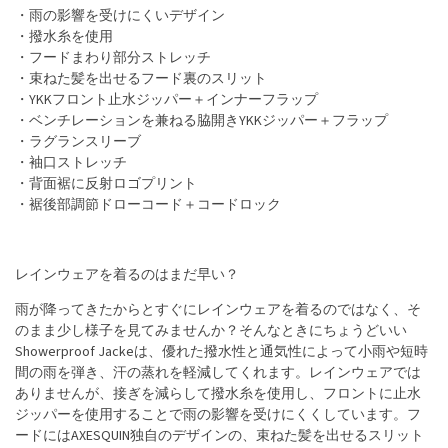
・雨の影響を受けにくいデザイン
・撥水糸を使用
・フードまわり部分ストレッチ
・束ねた髪を出せるフード裏のスリット
・YKKフロント止水ジッパー＋インナーフラップ
・ベンチレーションを兼ねる脇開きYKKジッパー＋フラップ
・ラグランスリーブ
・袖口ストレッチ
・背面裾に反射ロゴプリント
・裾後部調節ドローコード＋コードロック
レインウェアを着るのはまだ早い？
雨が降ってきたからとすぐにレインウェアを着るのではなく、そ
のまま少し様子を見てみませんか？そんなときにちょうどいい
Showerproof Jackeは、優れた撥水性と通気性によって小雨や短時
間の雨を弾き、汗の蒸れを軽減してくれます。レインウェアでは
ありませんが、接ぎを減らして撥水糸を使用し、フロントに止水
ジッパーを使用することで雨の影響を受けにくくしています。フ
ードにはAXESQUIN独自のデザインの、束ねた髪を出せるスリット