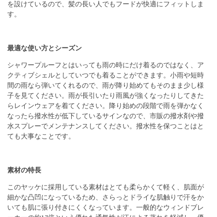
を設けているので、髪の長い人でもフードが快適にフィットしま
す。
最適な使い方とシーズン
シャワープルーフとはいっても雨の時にだけ着るのではなく、ア
クティブシェルとしていつでも着ることができます。小雨や短時
間の雨なら弾いてくれるので、雨が降り始めてもそのまま少し様
子を見てください。雨が長引いたり雨風が強くなったりしてきた
らレインウェアを着てください。降り始めの段階で雨を弾かなく
なったら撥水性が低下しているサインなので、市販の撥水剤や撥
水スプレーでメンテナンスしてください。撥水性を保つことはと
ても大事なことです。
素材の特長
このヤッケに採用している素材はとても柔らかくて軽く、肌面が
細かな凸凹になっているため、さらっとドライな肌触りで汗をか
いても肌に張り付きにくくなっています。一般的なウィンドブレ