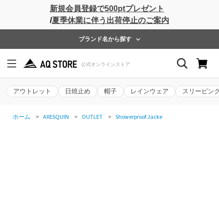
新規会員登録で500ptプレゼント
/
夏季休業に伴う出荷停止のご案内
ブランド名から探す
アウトレット
日焼止め
帽子
レインウェア
スリーピン
ホーム
>
AXESQUIN
>
OUTLET
>
Showerproof Jacke