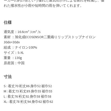
ーカーの約17倍という優れた通気性が汗による蒸れを軽減し、優
れた撥水性が小雨や短時間の雨を弾いてくれます。
仕様
通気度：16.6cm³ /cm² /s
素材 ：旭化成ECOSENSOR二重織りリップストップナイロン
30dn×30dn
組成 ：ナイロン100%
サイズ：S-XL
重量 ：130g
原産国：中国
寸法
S : 着丈70 裄丈86 身巾52 裾巾52
M : 着丈73 裄丈89 身巾55 裾巾55
L : 着丈76 裄丈92 身巾58 裾巾58
XL : 着丈78 裄丈94 身巾62 裾巾62