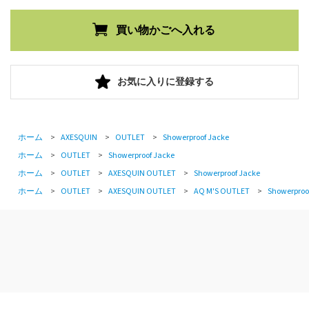
お気に入りに登録する
ホーム
>
AXESQUIN
>
OUTLET
>
Showerproof Jacke
ホーム
>
OUTLET
>
Showerproof Jacke
ホーム
>
OUTLET
>
AXESQUIN OUTLET
>
Showerproof Jacke
ホーム
>
OUTLET
>
AXESQUIN OUTLET
>
AQ M'S OUTLET
>
Showerproo