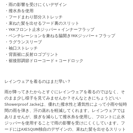
・雨の影響を受けにくいデザイン
・撥水糸を使用
・フードまわり部分ストレッチ
・束ねた髪を出せるフード裏のスリット
・YKKフロント止水ジッパー＋インナーフラップ
・ベンチレーションを兼ねる脇開きYKKジッパー＋フラップ
・ラグランスリーブ
・袖口ストレッチ
・背面裾に反射ロゴプリント
・裾後部調節ドローコード＋コードロック
レインウェアを着るのはまだ早い？
雨が降ってきたからとすぐにレインウェアを着るのではなく、そ
のまま少し様子を見てみませんか？そんなときにちょうどいい
Showerproof Jackeは、優れた撥水性と通気性によって小雨や短時
間の雨を弾き、汗の蒸れを軽減してくれます。レインウェアでは
ありませんが、接ぎを減らして撥水糸を使用し、フロントに止水
ジッパーを使用することで雨の影響を受けにくくしています。フ
ードにはAXESQUIN独自のデザインの、束ねた髪を出せるスリット