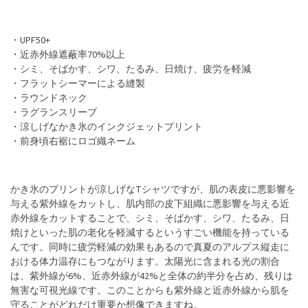
・UPF50+
・近赤外線遮蔽率70%以上
・シミ、そばかす、シワ、たるみ、日焼け、疲労を軽減
・フラットシーマーによる縫製
・ラウンドネック
・ラグランスリーブ
・涼しげなかき氷のインクジェットプリント
・前身頃右裾にロゴ織ネーム
かき氷のプリントが涼しげなTシャツですが、肌の表皮に悪影響を
与える紫外線をカットし、肌内部の皮下組織に悪影響を与える近
赤外線をカットすることで、シミ、そばかす、シワ、たるみ、日
焼けといった肌の老化を軽減するというすごい機能を持っている
んです。同時に疲労軽減の効果もあるので真夏のアルプス縦走に
おける体力温存にもつながります。太陽光に含まれる光の割合
は、紫外線が6%、近赤外線が42%と全体の約半分を占め、残りは
無害な可視光線です。このことからも紫外線と近赤外線から肌を
守ることがどれだけ重要か想像できますね。