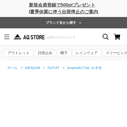
新規会員登録で500ptプレゼント
/
夏季休業に伴う出荷停止のご案内
ブランド名から探す
アウトレット
日焼止め
帽子
レインウェア
スリーピン
ホーム
>
AXESQUIN
>
OUTLET
>
Sunproof LS Tee - かき氷