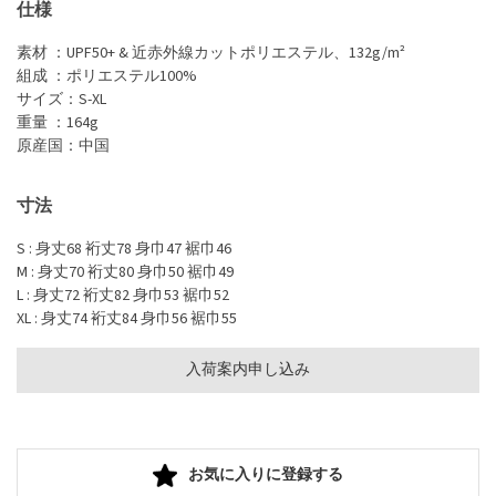
仕様
素材 ：UPF50+ & 近赤外線カットポリエステル、132g/m²
組成 ：ポリエステル100%
サイズ：S-XL
重量 ：164g
原産国：中国
寸法
S : 身丈68 裄丈78 身巾47 裾巾46
M : 身丈70 裄丈80 身巾50 裾巾49
L : 身丈72 裄丈82 身巾53 裾巾52
XL : 身丈74 裄丈84 身巾56 裾巾55
入荷案内申し込み
お気に入りに登録する