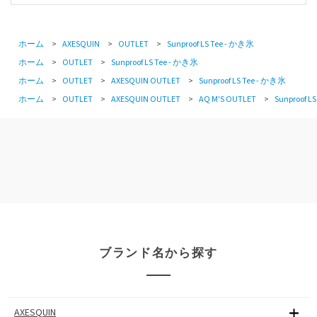
ホーム
>
AXESQUIN
>
OUTLET
>
Sunproof LS Tee - かき氷
ホーム
>
OUTLET
>
Sunproof LS Tee - かき氷
ホーム
>
OUTLET
>
AXESQUIN OUTLET
>
Sunproof LS Tee - かき氷
ホーム
>
OUTLET
>
AXESQUIN OUTLET
>
AQ M'S OUTLET
>
Sunproof L
ブランド名から探す
AXESQUIN