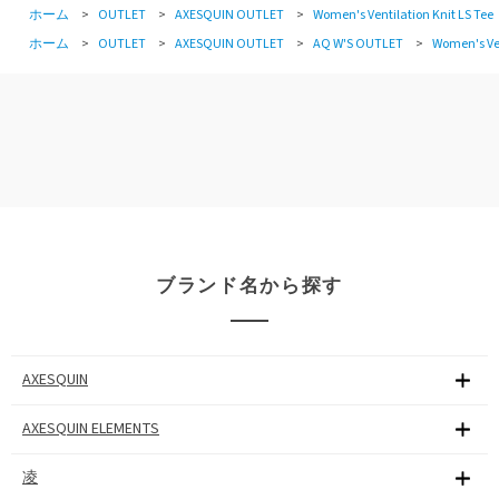
ホーム
>
OUTLET
>
AXESQUIN OUTLET
>
Women's Ventilation Knit LS Tee
ホーム
>
OUTLET
>
AXESQUIN OUTLET
>
AQ W'S OUTLET
>
Women's Ven
ブランド名から探す
AXESQUIN
AXESQUIN ELEMENTS
凌