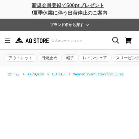
新規会員登録で500ptプレゼント
/
夏季休業に伴う出荷停止のご案内
ブランド名から探す
アウトレット
日焼止め
帽子
レインウェア
スリーピン
ホーム
>
AXESQUIN
>
OUTLET
>
Women's Ventilation Knit LS Tee