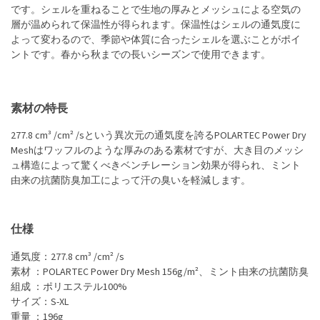
です。シェルを重ねることで生地の厚みとメッシュによる空気の
層が温められて保温性が得られます。保温性はシェルの通気度に
よって変わるので、季節や体質に合ったシェルを選ぶことがポイ
ントです。春から秋までの長いシーズンで使用できます。
素材の特長
277.8 cm³ /cm² /sという異次元の通気度を誇るPOLARTEC Power Dry
Meshはワッフルのような厚みのある素材ですが、大き目のメッシ
ュ構造によって驚くべきベンチレーション効果が得られ、ミント
由来の抗菌防臭加工によって汗の臭いを軽減します。
仕様
通気度：277.8 cm³ /cm² /s
素材 ：POLARTEC Power Dry Mesh 156g/m²、ミント由来の抗菌防臭
組成 ：ポリエステル100%
サイズ：S-XL
重量 ：196g