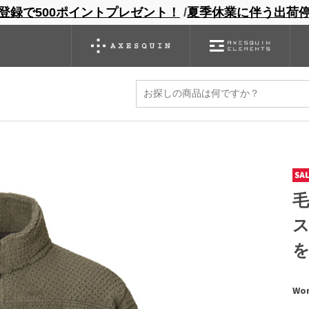
登録で500ポイントプレゼント！
/
夏季休業に伴う出荷
ンドサイト
商品一覧
ブランドサイト
商品
バックパック
グローブ
シノギング
アウトレット
leece Jacket
毛
Wom