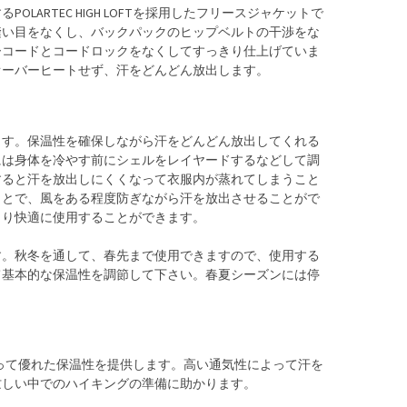
ARTEC HIGH LOFTを採用したフリースジャケットで
縫い目をなくし、バックパックのヒップベルトの干渉をな
ーコードとコードロックをなくしてすっきり仕上げていま
オーバーヒートせず、汗をどんどん放出します。
ます。保温性を確保しながら汗をどんどん放出してくれる
には身体を冷やす前にシェルをレイヤードするなどして調
すると汗を放出しにくくなって衣服内が蒸れてしまうこと
ことで、風をある程度防ぎながら汗を放出させることがで
より快適に使用することができます。
す。秋冬を通して、春先まで使用できますので、使用する
て基本的な保温性を調節して下さい。春夏シーズンには停
起毛によって優れた保温性を提供します。高い通気性によって汗を
忙しい中でのハイキングの準備に助かります。