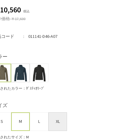
10,560
常価格
￥17,600
品コード
011141-D46-A07
ラー
されたカラー：ﾀﾞｽﾃｨｵﾘｰﾌﾞ
イズ
S
M
L
XL
されたサイズ：M