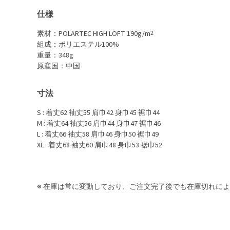
仕様
素材：POLARTEC HIGH LOFT 190g/m
2
組成：ポリエステル100%
重量：348g
原産国：中国
寸法
S : 着丈62 袖丈55 肩巾42 身巾45 裾巾44
M : 着丈64 袖丈56 肩巾44 身巾47 裾巾46
L : 着丈66 袖丈58 肩巾46 身巾50 裾巾49
XL : 着丈68 袖丈60 肩巾48 身巾53 裾巾52
※ 在庫は常に変動しており、ご注文完了後でも在庫切れに