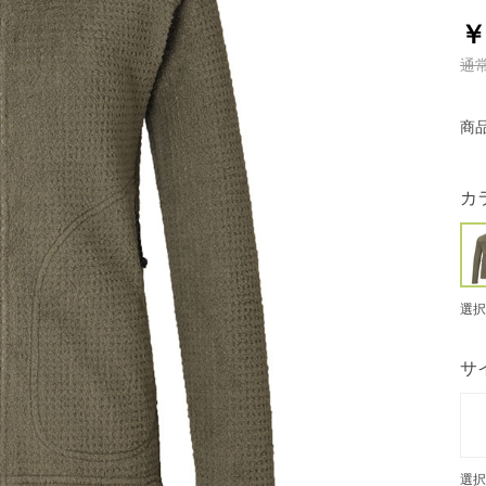
￥
通
商
カ
選択
サ
選択