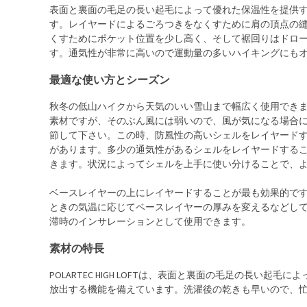
表面と裏面の毛足の長い起毛によって優れた保温性を提供するPOL
す。レイヤードによるごろつきをなくすために肩の頂点の
くすためにポケット位置を少し高く、そして裾回りはドロ
す。通気性が非常に高いので運動量の多いハイキングにも
最適な使い方とシーズン
秋冬の低山ハイクから天気のいい雪山まで幅広く使用でき
素材ですが、そのぶん風には弱いので、風が気になる場合
節して下さい。この時、防風性の高いシェルをレイヤード
があります。多少の通気性があるシェルをレイヤードする
きます。状況によってシェルを上手に使い分けることで、
ベースレイヤーの上にレイヤードすることが最も効果的で
ときの気温に応じてベースレイヤーの厚みを変えるなどし
滞時のインサレーションとして使用できます。
素材の特長
POLARTEC HIGH LOFTは、表面と裏面の毛足の長い
放出する機能を備えています。洗濯後の乾きも早いので、