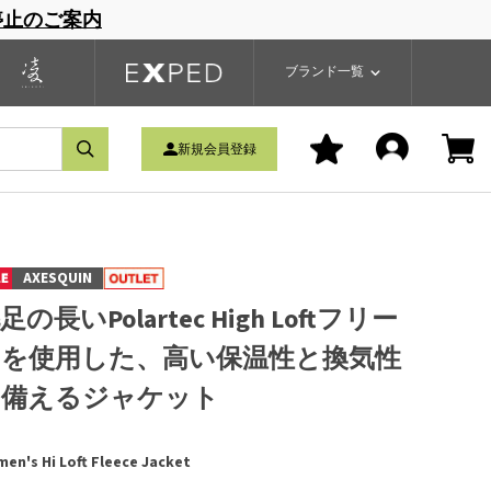
停止のご案内
一覧
ブランドサイト
商品一覧
ブランド一覧
新規会員登録
AXESQUIN
足の長いPolartec High Loftフリー
スを使用した、高い保温性と換気性
を備えるジャケット
en's Hi Loft Fleece Jacket