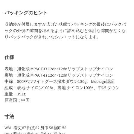
パッキングのヒント
収納袋が付属しますが広げた状態でパッキングの最後にバックパ
ックの外側の隙間を埋めるように詰め込むと余計な隙間がなくな
りバックパックがきれいなシルエットになります。
仕様
表地：旭化成IMPACT-Ω 12dn×12dnリップストップナイロン
裏地：旭化成IMPACT-Ω 12dn×12dnリップストップナイロン
中綿：800FPホワイトグース撥水ダウン180g、bluesign認証
組成：表地 ナイロン100%、裏地 ナイロン100%、中綿 ダウン
重量：391g
原産国：中国
寸法
WM : 着丈67 裄丈82 身巾56 裾巾58