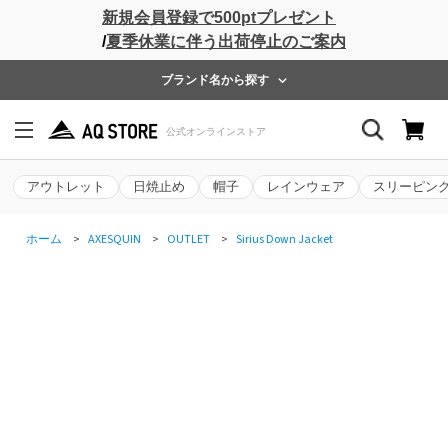
新規会員登録で500ptプレゼント
/
夏季休業に伴う出荷停止のご案内
ブランド名から探す
アウトレット
日焼止め
帽子
レインウェア
スリーピン
ホーム
>
AXESQUIN
>
OUTLET
>
Sirius Down Jacket