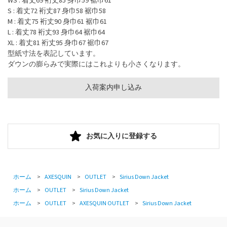
WS : 着丈69 裄丈85 身巾59 裾巾61
S : 着丈72 裄丈87 身巾58 裾巾58
M : 着丈75 裄丈90 身巾61 裾巾61
L : 着丈78 裄丈93 身巾64 裾巾64
XL : 着丈81 裄丈95 身巾67 裾巾67
型紙寸法を表記しています。
ダウンの膨らみで実際にはこれよりも小さくなります。
入荷案内申し込み
お気に入りに登録する
ホーム
>
AXESQUIN
>
OUTLET
>
Sirius Down Jacket
ホーム
>
OUTLET
>
Sirius Down Jacket
ホーム
>
OUTLET
>
AXESQUIN OUTLET
>
Sirius Down Jacket