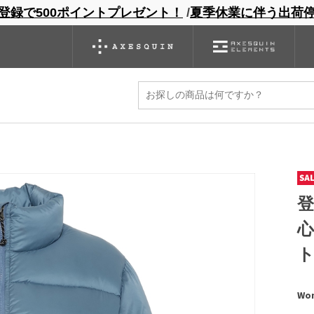
登録で500ポイントプレゼント！
/
夏季休業に伴う出荷
ンドサイト
商品一覧
ブランドサイト
商品
バックパック
グローブ
シノギング
アウトレット
own Jacket
Wom