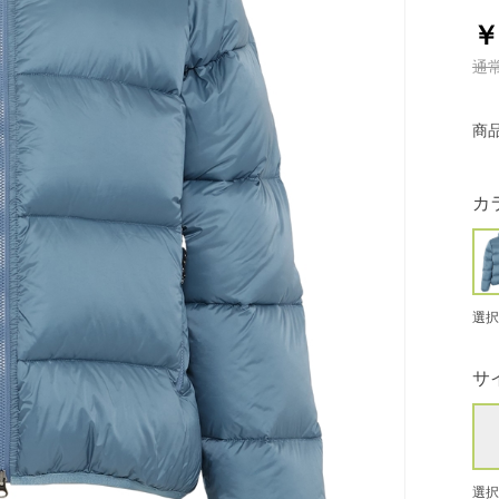
￥
通
商
カ
選択
サ
選択