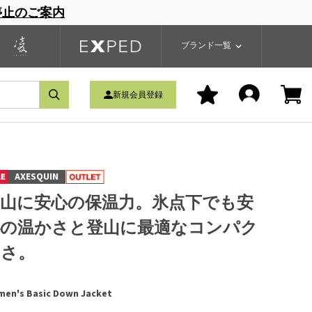
停止のご案内
一覧
ブランドサイト
商品一覧
ブランド一覧
新規会員登録
AXESQUIN
登山に安心の保温力。氷点下でも安
心の温かさと登山に最適なコンパク
トさ。
en's Basic Down Jacket