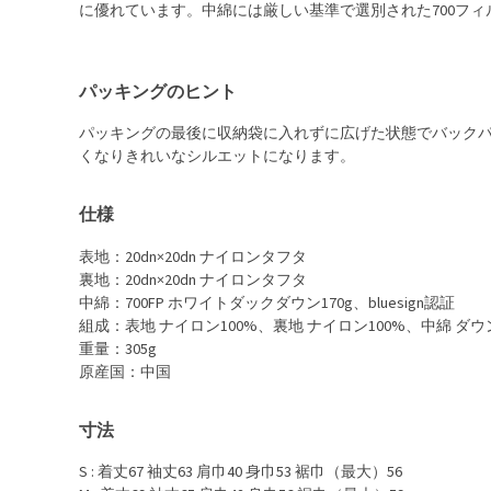
に優れています。中綿には厳しい基準で選別された700フ
パッキングのヒント
パッキングの最後に収納袋に入れずに広げた状態でバック
くなりきれいなシルエットになります。
仕様
表地：20dn×20dn ナイロンタフタ
裏地：20dn×20dn ナイロンタフタ
中綿：700FP ホワイトダックダウン170g、bluesign認証
組成：表地 ナイロン100%、裏地 ナイロン100%、中綿 ダウ
重量：305g
原産国：中国
寸法
S : 着丈67 袖丈63 肩巾40 身巾53 裾巾（最大）56