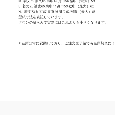
M : 着丈69 袖丈65 肩巾42 身巾56 裾巾（最大）59
L : 着丈71 袖丈66 肩巾44 身巾59 裾巾（最大）62
XL : 着丈73 袖丈67 肩巾46 身巾62 裾巾（最大）65
型紙寸法を表記しています。
ダウンの膨らみで実際にはこれよりも小さくなります。
※ 在庫は常に変動しており、ご注文完了後でも在庫切れに