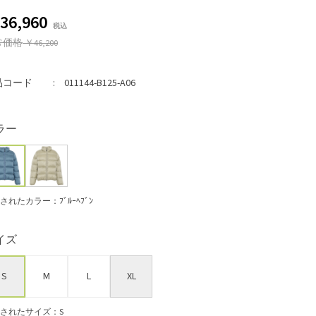
36,960
常価格
￥46,200
品コード
011144-B125-A06
ラー
されたカラー：ﾌﾞﾙｰﾍﾌﾞﾝ
イズ
S
M
L
XL
されたサイズ：S