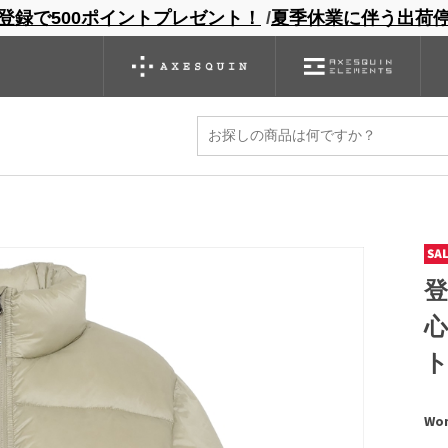
登録で500ポイントプレゼント！
/
夏季休業に伴う出荷
ンドサイト
商品一覧
ブランドサイト
商品
バックパック
グローブ
シノギング
アウトレット
own Jacket
Wom