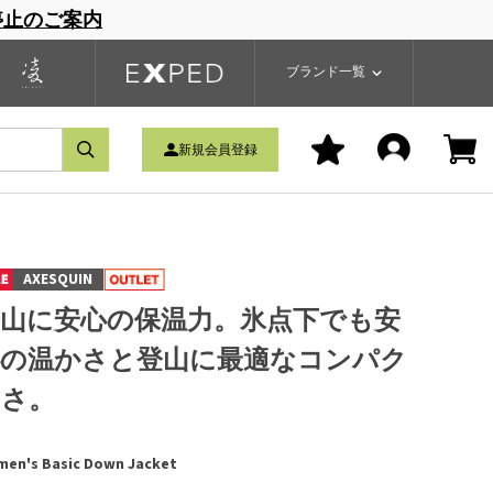
停止のご案内
一覧
ブランドサイト
商品一覧
ブランド一覧
新規会員登録
AXESQUIN
登山に安心の保温力。氷点下でも安
心の温かさと登山に最適なコンパク
トさ。
en's Basic Down Jacket