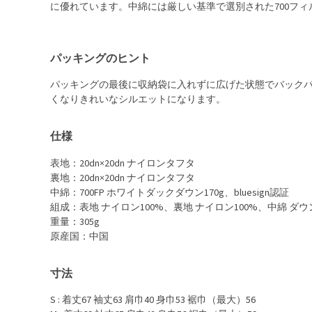
に優れています。中綿には厳しい基準で選別された700フ
パッキングのヒント
パッキングの最後に収納袋に入れずに広げた状態でバック
くなりきれいなシルエットになります。
仕様
表地：20dn×20dn ナイロンタフタ
裏地：20dn×20dn ナイロンタフタ
中綿：700FP ホワイトダックダウン170g、bluesign認証
組成：表地 ナイロン100%、裏地 ナイロン100%、中綿 ダウ
重量：305g
原産国：中国
寸法
S : 着丈67 袖丈63 肩巾40 身巾53 裾巾（最大）56