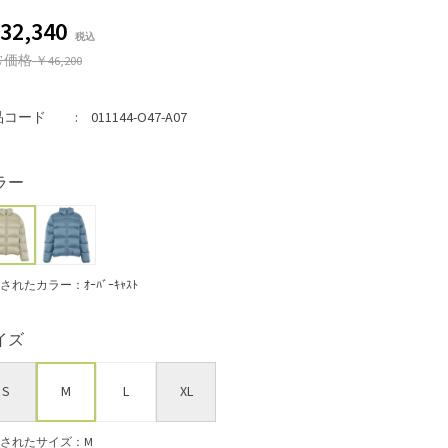
32,340
常価格
￥46,200
品コード
011144-O47-A07
ラー
されたカラー：ｵｰﾊﾞｰｷｬｽﾄ
イズ
S
M
L
XL
されたサイズ：M