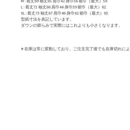
M : 着丈69 袖丈65 肩巾42 身巾56 裾巾（最大）59
L : 着丈71 袖丈66 肩巾44 身巾59 裾巾（最大）62
XL : 着丈73 袖丈67 肩巾46 身巾62 裾巾（最大）65
型紙寸法を表記しています。
ダウンの膨らみで実際にはこれよりも小さくなります。
※ 在庫は常に変動しており、ご注文完了後でも在庫切れに