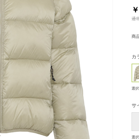
￥
通
商
カ
選択
サ
選択