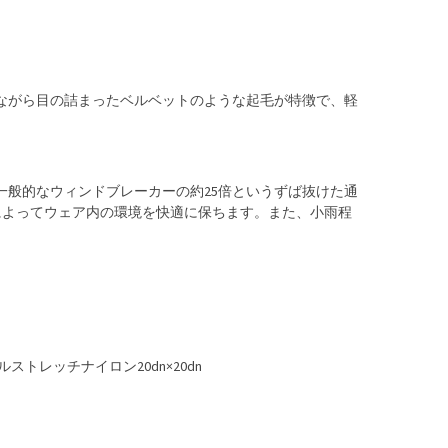
、薄手でありながら目の詰まったベルベットのような起毛が特徴で、軽
IRは、一般的なウィンドブレーカーの約25倍というずば抜けた通
によってウェア内の環境を快適に保ちます。また、小雨程
カルストレッチナイロン20dn×20dn