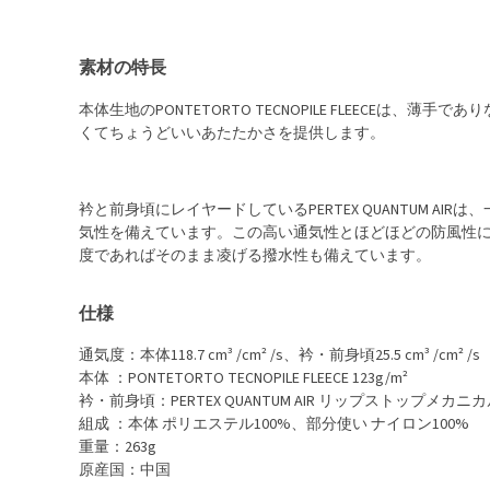
素材の特長
本体生地のPONTETORTO TECNOPILE FLEECEは
くてちょうどいいあたたかさを提供します。
衿と前身頃にレイヤードしているPERTEX QUANTUM A
気性を備えています。この高い通気性とほどほどの防風性
度であればそのまま凌げる撥水性も備えています。
仕様
通気度：本体118.7 cm³ /cm² /s、衿・前身頃25.5 cm³ /cm² /s
本体 ：PONTETORTO TECNOPILE FLEECE 123g/m²
衿・前身頃：PERTEX QUANTUM AIR リップストップメカニ
組成 ：本体 ポリエステル100%、部分使い ナイロン100%
重量：263g
原産国：中国