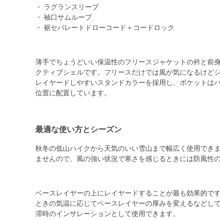
・ ラグランスリーブ
・ 袖口サムループ
・ 裾セパレートドローコード＋コードロック
薄手でちょうどいい保温性のフリースジャケットの衿と前
クティブシェルです。フリースだけでは風が気になるけど
レイヤードしやすいスタンドカラーを採用し、ポケットは
位置に配置しています。
最適な使い方とシーズン
秋冬の低山ハイクから天気のいい雪山まで幅広く使用でき
ませんので、風の強い状況で寒さを感じるときには防風性
ベースレイヤーの上にレイヤードすることが最も効果的で
ときの気温に応じてベースレイヤーの厚みを変えるなどし
滞時のインサレーションとして使用できます。