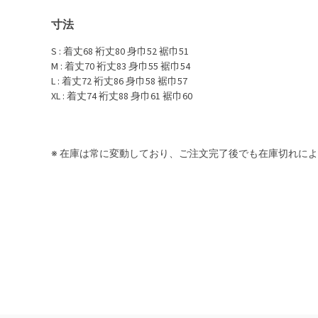
寸法
S : 着丈68 裄丈80 身巾52 裾巾51
M : 着丈70 裄丈83 身巾55 裾巾54
L : 着丈72 裄丈86 身巾58 裾巾57
XL : 着丈74 裄丈88 身巾61 裾巾60
※ 在庫は常に変動しており、ご注文完了後でも在庫切れに