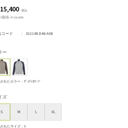
15,400
常価格
￥22,000
品コード
011148-D46-A06
ラー
されたカラー：ﾀﾞｽﾃｨｵﾘｰﾌﾞ
イズ
S
M
L
XL
されたサイズ：S