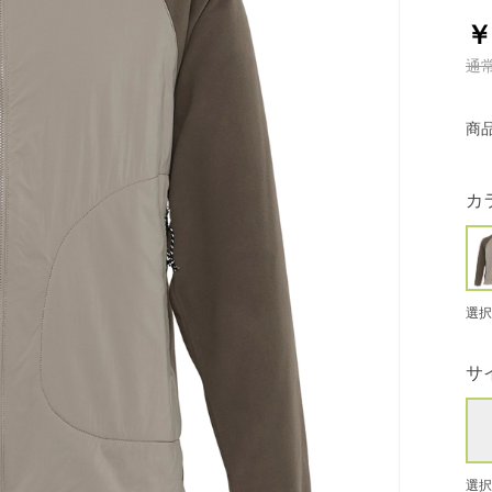
￥
通
商
カ
選択
サ
選択