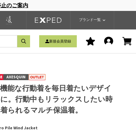
停止のご案内
一覧
ブランドサイト
商品一覧
ブランド一覧
新規会員登録
AXESQUIN
高機能な行動着を毎日着たいデザイ
ンに。行動中もリラックスしたい時
も着られるマルチ保温着。
ro Pile Wind Jacket