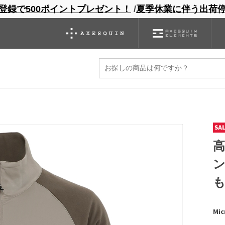
登録で500ポイントプレゼント！
/
夏季休業に伴う出荷
ンドサイト
商品一覧
ブランドサイト
商品
バックパック
グローブ
シノギング
アウトレット
acket
Mic