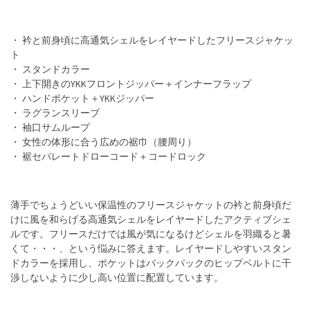
・ 衿と前身頃に高通気シェルをレイヤードしたフリースジャケッ
ト
・ スタンドカラー
・ 上下開きのYKKフロントジッパー＋インナーフラップ
・ ハンドポケット＋YKKジッパー
・ ラグランスリーブ
・ 袖口サムループ
・ 女性の体形に合う広めの裾巾（腰周り）
・ 裾セパレートドローコード＋コードロック
薄手でちょうどいい保温性のフリースジャケットの衿と前身頃だ
けに風を和らげる高通気シェルをレイヤードしたアクティブシェ
ルです。フリースだけでは風が気になるけどシェルを羽織ると暑
くて・・・、という悩みに答えます。レイヤードしやすいスタン
ドカラーを採用し、ポケットはバックパックのヒップベルトに干
渉しないように少し高い位置に配置しています。