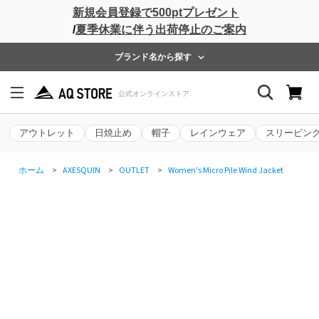
新規会員登録で500ptプレゼント
/
夏季休業に伴う出荷停止のご案内
ブランド名から探す
アウトレット
日焼止め
帽子
レインウェア
スリーピン
ホーム
>
AXESQUIN
>
OUTLET
>
Women's Micro Pile Wind Jacket