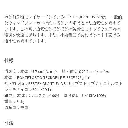
衿と前身頃にレイヤードしているPERTEX QUANTUM AIRは、一般的
なウィンドブレーカーの約25倍というずば抜けた通気性を備えて
います。この高い通気性とほどほどの防風性によってウェア内の
環境を快適に保ちます。また、小雨程度であればそのまま凌げる
撥水性も備えています。
仕様
通気度：本体118.7 cm³ /cm² /s、衿・前身頃25.5 cm³ /cm² /s
本体 ：PONTETORTO TECNOPILE FLEECE 123g/m²
衿・前身頃：PERTEX QUANTUM AIR リップストップメカニカルスト
レッチナイロン20dn×20dn
組成 ：本体 ポリエステル100%、部分使い ナイロン100%
重量：213g
原産国：中国
寸法