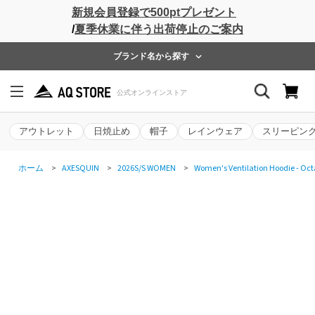
新規会員登録で500ptプレゼント
/
夏季休業に伴う出荷停止のご案内
ブランド名から探す
アウトレット
日焼止め
帽子
レインウェア
スリーピン
ホーム
>
AXESQUIN
>
2026S/S WOMEN
>
Women's Ventilation Hoodie - Oct