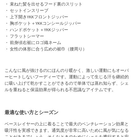
・ 束ねた髪を出せるフード裏のスリット
・ セットインスリーブ
・ 上下開きYKKフロントジッパー
・ 胸ポケット＋YKKコンシールジッパー
・ ハンドポケット＋YKKジッパー
・ フラットシーマー
・ 前身頃右裾にロゴ織ネーム
・ 女性の体形に合う広めの裾巾（腰周り）
こんなに風が抜けるのにほんのり暖かく、激しい運動にもオーバ
ーヒートしないフーディーです。運動によって生じる汗を継続的
に吸い上げて乾かすことができるので単体では蒸れ知らず、シェ
ルを重ねると保温効果が得られる不思議なアイテムです。
最適な使い方とシーズン
ベースレイヤーの上に着ることで最大のベンチレーション効果と
吸汗性を実感できます。通気度が非常に高いために風が気になる