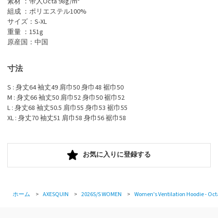
素材 ：帝人Octa 98g/m²
組成 ：ポリエステル100%
サイズ：S-XL
重量 ：151g
原産国：中国
寸法
S : 身丈64 袖丈49 肩巾50 身巾48 裾巾50
M : 身丈66 袖丈50 肩巾52 身巾50 裾巾52
L : 身丈68 袖丈50.5 肩巾55 身巾53 裾巾55
XL : 身丈70 袖丈51 肩巾58 身巾56 裾巾58
お気に入りに登録する
ホーム
>
AXESQUIN
>
2026S/S WOMEN
>
Women's Ventilation Hoodie - Oct