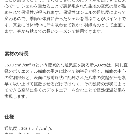
ことがあるでしょう。そんなときのためにシェルを携行すると安
心です。シェルを重ねることで裏起毛された生地の空気の層が温
められて保温性が得られます。保温性はシェルの通気度によって
変わるので、季節や体質に合ったシェルを選ぶことがポイントで
す。真夏には休憩中に汗を吸わせて乾かす羽織ものとして重宝し
ます。春から秋までの長いシーズンで使用できます。
素材の特長
363.8 cm³ /cm² /sという驚異的な通気度を誇る帝人Octaは、同じ直
径のポリエステル繊維の重さに比べて約半分と軽く、繊維の中心
の空洞部分と、表面に放射線状に配列された八本の突起が汗を素
早く吸い上げて拡散させるだけではなく、その独特の形状によっ
てできる空間に多くのデッドエアーを含むことで遮熱保温効果を
実現します。
仕様
通気度：363.8 cm³ /cm² /s