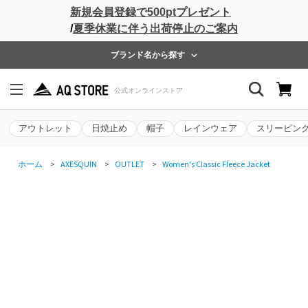
新規会員登録で500ptプレゼント
/
夏季休業に伴う出荷停止のご案内
ブランド名から探す
アウトレット
日焼止め
帽子
レインウェア
スリーピン
ホーム
>
AXESQUIN
>
OUTLET
>
Women's Classic Fleece Jacket