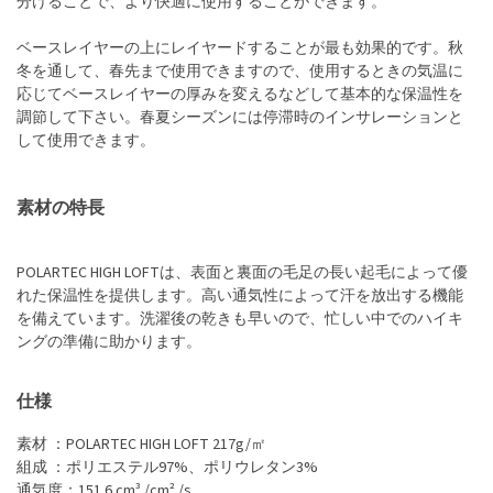
分けることで、より快適に使用することができます。
ベースレイヤーの上にレイヤードすることが最も効果的です。秋
冬を通して、春先まで使用できますので、使用するときの気温に
応じてベースレイヤーの厚みを変えるなどして基本的な保温性を
調節して下さい。春夏シーズンには停滞時のインサレーションと
して使用できます。
素材の特長
POLARTEC HIGH LOFTは、表面と裏面の毛足の長い起毛によって優
れた保温性を提供します。高い通気性によって汗を放出する機能
を備えています。洗濯後の乾きも早いので、忙しい中でのハイキ
ングの準備に助かります。
仕様
素材 ：POLARTEC HIGH LOFT 217g/㎡
組成 ：ポリエステル97%、ポリウレタン3%
通気度：151.6 cm³ /cm² /s