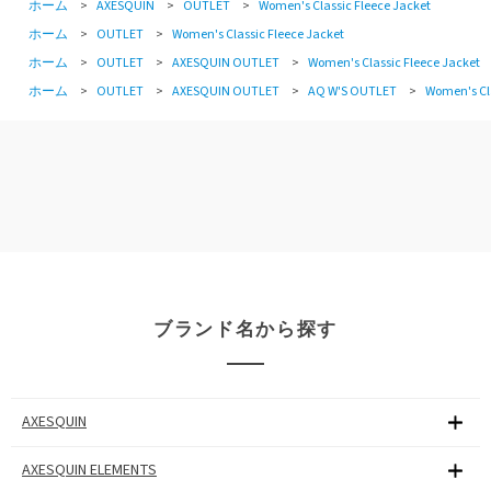
ホーム
>
AXESQUIN
>
OUTLET
>
Women's Classic Fleece Jacket
ホーム
>
OUTLET
>
Women's Classic Fleece Jacket
ホーム
>
OUTLET
>
AXESQUIN OUTLET
>
Women's Classic Fleece Jacket
ホーム
>
OUTLET
>
AXESQUIN OUTLET
>
AQ W'S OUTLET
>
Women's Cla
ブランド名から探す
AXESQUIN
AXESQUIN ELEMENTS