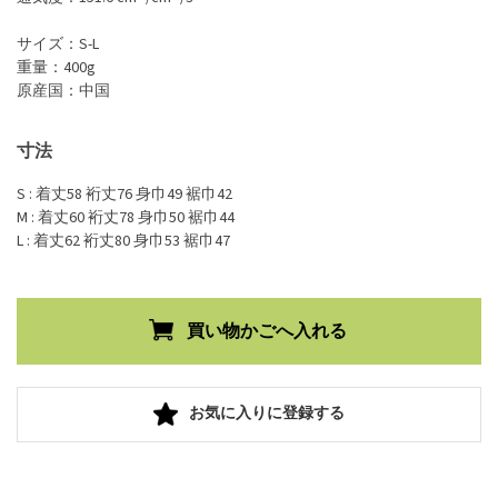
サイズ：S-L
重量：400g
原産国：中国
寸法
S : 着丈58 裄丈76 身巾49 裾巾42
M : 着丈60 裄丈78 身巾50 裾巾44
L : 着丈62 裄丈80 身巾53 裾巾47
お気に入りに登録する